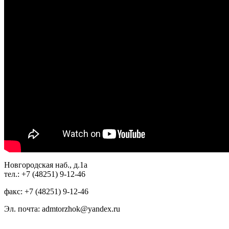
Новгородская наб., д.1а
тел.: +7 (48251) 9-12-46
факс: +7 (48251) 9-12-46
Эл. почта: admtorzhok@yandex.ru