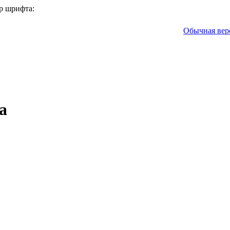
р шрифта:
Обычная вер
а