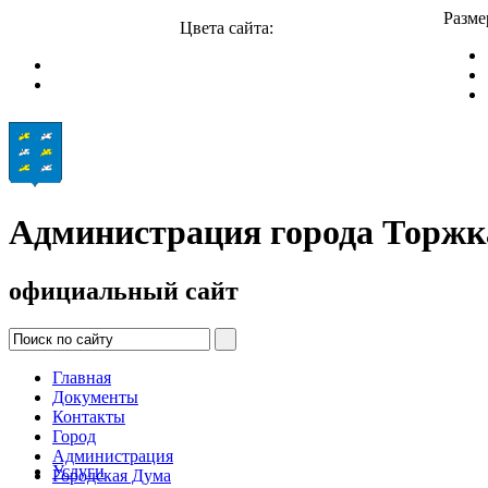
Разме
Цвета сайта:
Администрация города Торжк
официальный сайт
Главная
Документы
Контакты
Город
Администрация
Услуги
Городская Дума