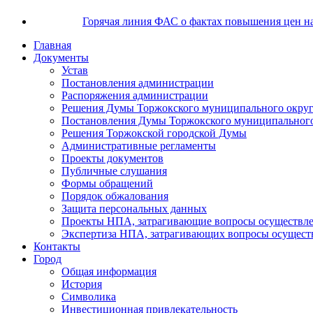
Горячая линия ФАС о фактах повышения цен н
Главная
Документы
Устав
Постановления администрации
Распоряжения администрации
Решения Думы Торжокского муниципального округ
Постановления Думы Торжокского муниципального
Решения Торжокской городской Думы
Административные регламенты
Проекты документов
Публичные слушания
Формы обращений
Порядок обжалования
Защита персональных данных
Проекты НПА, затрагивающие вопросы осуществле
Экспертиза НПА, затрагивающих вопросы осущест
Контакты
Город
Общая информация
История
Символика
Инвестиционная привлекательность