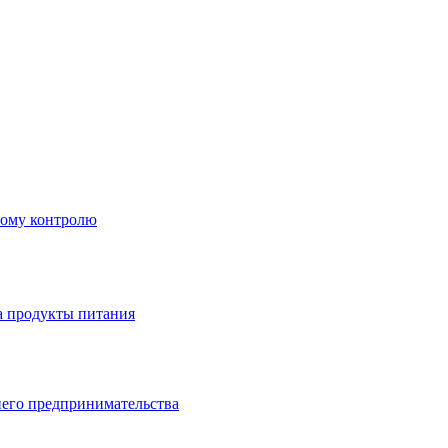
ному контролю
а продукты питания
него предпринимательства