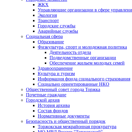
ЖКХ
Управляющие организации в сфере управлен
Экология
Транспорт
Городские службы
Аварийные службы
Социальная сфера
Образование
Физкультура, спорт и молодежная политика
Деятельность отдела
Подведомственные организации
Обеспечение жильем молодых семей
Здравоохранение
Культура и туризм
Информация фонда социального страхования
Социально ориентированные НКО
Общественный совет города Торжка
Почетные граждане
Городской архив
История архива
Состав фондов
Нормативные документы
Безопасность и общественный порядок
Торжокская межрайонная прокуратура
МО МВД России "Торжокский"