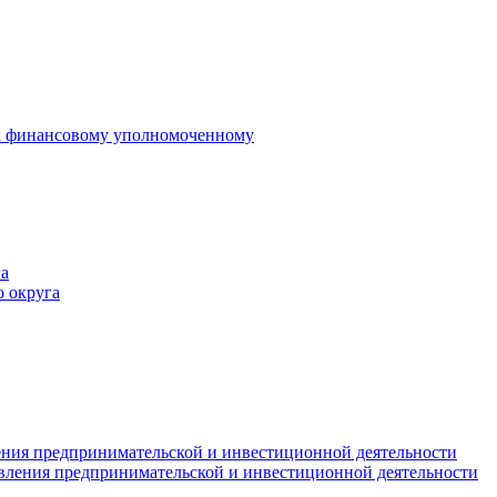
 к финансовому уполномоченному
а
 округа
ния предпринимательской и инвестиционной деятельности
вления предпринимательской и инвестиционной деятельности