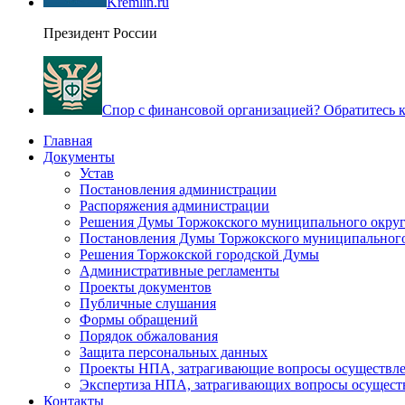
Kremlin.ru
Президент России
Спор с финансовой организацией? Обратитесь
Главная
Документы
Устав
Постановления администрации
Распоряжения администрации
Решения Думы Торжокского муниципального округ
Постановления Думы Торжокского муниципального
Решения Торжокской городской Думы
Административные регламенты
Проекты документов
Публичные слушания
Формы обращений
Порядок обжалования
Защита персональных данных
Проекты НПА, затрагивающие вопросы осуществле
Экспертиза НПА, затрагивающих вопросы осущест
Контакты