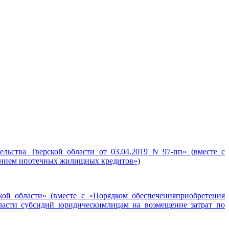
льства Тверской области от 03.04.2019 N 97-пп» (вместе с
анием ипотечных жилищных кредитов»)
кой области» (вместе с «Порядком обеспеченияприобретения
бласти субсидий юридическимлицам на возмещение затрат по