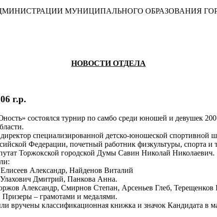
 АДМИНИСТРАЦИИ МУНИЦИПАЛЬНОГО ОБРАЗОВАНИЯ ГО
НОВОСТИ ОТДЕЛА
6 г.р.
сть» состоялся турнир по самбо среди юношей и девушек 2005
бласти.
 директор специализированной детско-юношеской спортивной ш
ийской Федерации, почетный работник физкультуры, спорта и т
епутат Торжокской городской Думы Савин Николай Николаевич.
ли:
 Елисеев Александр, Найденов Виталий
 Улахович Дмитрий, Панкова Анна.
Коржов Александр, Смирнов Степан, Арсеньев Глеб, Терещенков
 Призеры – грамотами и медалями.
вручены классификационная книжка и значок Кандидата в мас