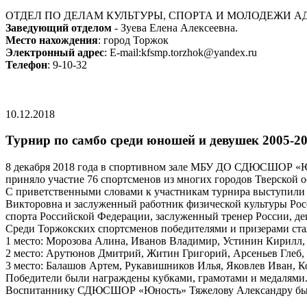
ОТДЕЛ ПО ДЕЛАМ КУЛЬТУРЫ, СПОРТА И МОЛОДЕЖИ
Заведующий отделом
- Зуева Елена Алексеевна.
Место нахождения
: город Торжок
Электронный адрес
: E-mail:kfsmp.torzhok@yandex.ru
Телефон
: 9-10-32
10.12.2018
Турнир по самбо среди юношей и девушек 2005-200
8 декабря 2018 года в спортивном зале МБУ ДО СДЮСШОР «Юно
приняло участие 76 спортсменов из многих городов Тверской о
С приветственными словами к участникам турнира выступили
Викторовна и заслуженный работник физической культуры Росс
спорта Российской Федерации, заслуженный тренер России, д
Среди Торжокских спортсменов победителями и призерами ста
1 место: Морозова Алина, Иванов Владимир, Устинин Кирилл,
2 место: Арутюнов Дмитрий, Житин Григорий, Арсеньев Глеб,
3 место: Балашов Артем, Рукавишников Илья, Яковлев Иван, 
Победители были награждены кубками, грамотами и медалями.
Воспитаннику СДЮСШОР «Юность» Тяжелову Александру были 