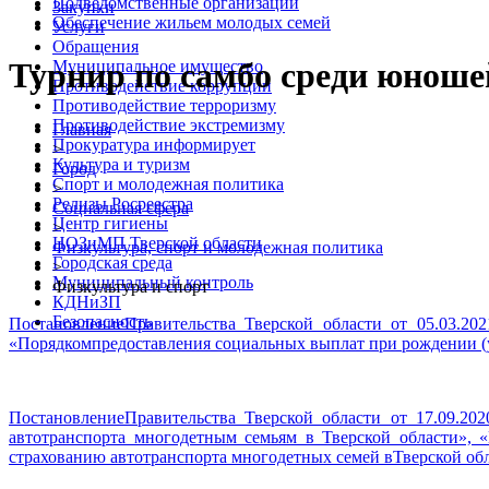
Подведомственные организации
Закупки
Обеспечение жильем молодых семей
Услуги
Обращения
Турнир по самбо среди юношей
Муниципальное имущество
Противодействие коррупции
Противодействие терроризму
Противодействие экстремизму
Главная
Прокуратура информирует
>
Культура и туризм
Город
Спорт и молодежная политика
>
Релизы Росреестра
Социальная сфера
Центр гигиены
>
ЦОЗиМП Тверской области
Физкультура, спорт и молодежная политика
Городская среда
>
Муниципальный контроль
Физкультура и спорт
КДНиЗП
Безопасность
ПостановлениеПравительства Тверской области от 05.03.20
«Порядкомпредоставления социальных выплат при рождении (
ПостановлениеПравительства Тверской области от 17.09.20
автотранспорта многодетным семьям в Тверской области», 
страхованию автотранспорта многодетных семей вТверской об