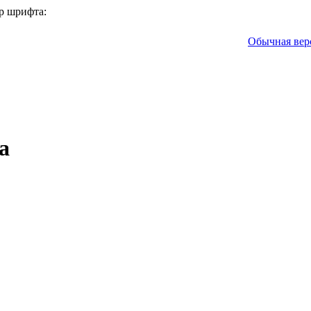
р шрифта:
Обычная вер
а