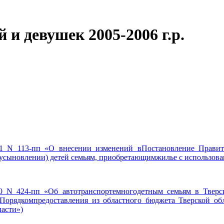
 и девушек 2005-2006 г.р.
21 N 113-пп «О внесении изменений вПостановление Правите
усыновлении) детей семьям, приобретающимжилье с использов
20 N 424-пп «Об автотранспортемногодетным семьям в Тверс
«Порядкомпредоставления из областного бюджета Тверской о
ласти»)