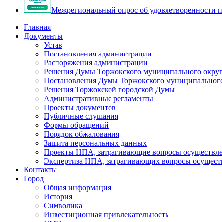
Межрегиональный опрос об удовлетворенности п
Главная
Документы
Устав
Постановления администрации
Распоряжения администрации
Решения Думы Торжокского муниципального округ
Постановления Думы Торжокского муниципального
Решения Торжокской городской Думы
Административные регламенты
Проекты документов
Публичные слушания
Формы обращений
Порядок обжалования
Защита персональных данных
Проекты НПА, затрагивающие вопросы осуществле
Экспертиза НПА, затрагивающих вопросы осущест
Контакты
Город
Общая информация
История
Символика
Инвестиционная привлекательность