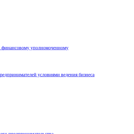
 к финансовому уполномоченному
редпринимателей условиями ведения бизнеса
него предпринимательства